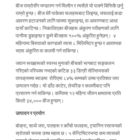
बीज राम्रोसँग भण्डारण गर्न मिल्दैन र त्यसैले यो पाक्ने बित्तिकै छर्नु
राम्रो हुन्छ। बीज धेरै पाकेका फलहरूबाट लिइन्छ, जसलाई कडा
आवरण हटाउनको लागि घाममा सुकाइन्छ, वा आवरणबाट आधा
दायाँ काटिन्छ। निकालिएका बीजहरू अंकुरण परीक्षणको लागि
पानीमा डुबाइन्छ र डुब्ने बीजहरू १००% अंकुरित हुनेछन्। ४
महिनामा बिरुवाको काण्डको व्यास ८ मिलिमिटर हुन्छ र आवश्यक
भएमा अंकुरित वा कलमी गर्न सकिन्छ।
जवान रूखहरूको स्वस्थ मुनाको बीचको भागबाट सङ्कलन
गरिएको परिपक्व नभएको कटिङ ३३ डिग्री सेल्सियसको
तापक्रममा ब्याडमा रोपिएमा ८४% सम्मको उच्च प्रतिशत जरा
उत्पादन गर्दछ। यो डाँठ काटेर, लेयरिङ र कलमीबाट पनि
प्रसारण गर्न सकिन्छ। कम्तिमा १२ महिना जीवन क्षमतामा प्रति
किलो ३४,००० बीज हुन्छन्।
उत्पादन र प्रयोग
बोक्रा, साथै जरा, पातहरू र काँचो फलहरू, ट्यानिन रसायनको
स्रोतको रूपमा उच्च महत्व छ। ५ सेन्टिमिटरभन्दा कम व्यासको