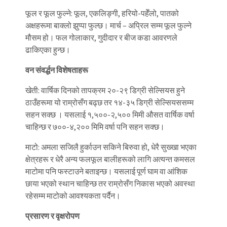
फूल र फूल फुल्ने: फूल, एकलिङ्गी, हरियो-पहेँलो, पातको
अक्षहरूमा बाक्लो झुप्पा फुल्छ। मार्च – अप्रिल सम्म फूल फुल्ने
मौसम हो। फल गोलाकार, गुदीदार र बीज कडा आवरणले
ढाकिएका हुन्छ।
वन संवर्द्धन विशेषताहरू
खेती: वार्षिक दिनको तापक्रम २०-२९ डिग्री सेल्सियस हुने
ठाउँहरूमा यो राम्रोसँग बढ्छ तर १४-३५ डिग्री सेल्सियससम्म
सहन सक्छ । यसलाई १,५००-२,५०० मिमी औसत वार्षिक वर्षा
चाहिन्छ र ७००-४,२०० मिमि वर्षा पनि सहन सक्छ।
माटो: अमला सजिलै हुर्काउन सकिने बिरुवा हो, धेरै सुख्खा भएका
क्षेत्रहरू र धेरै अन्य फलफूल बालीहरूको लागि अत्यन्त कमसल
माटोमा पनि फस्टाउने बताइन्छ। यसलाई पूर्ण घाम वा आंशिक
छाया भएको स्थान चाहिन्छ तर राम्रोसँग निकास भएको अवस्था
रहेसम्म माटोको आवश्यकता पर्दैन।
प्रसारण र वृक्षरोपण