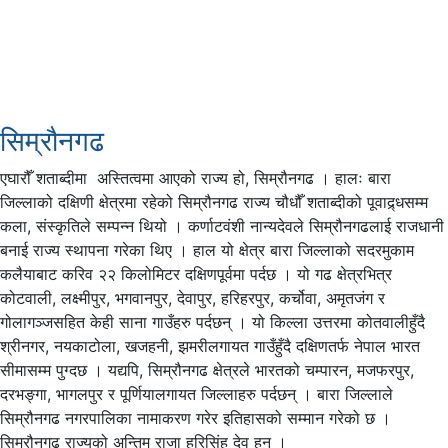
सिम्रानगढको ऐतिहासिक स्थलहरू
सिम्रौनगढ
एघारौँ शताब्दीमा अस्तित्वमा आएको राज्य हो, सिम्रौनगढ । हालः बारा
जिल्लाको दक्षिणी क्षेत्रमा रहेको सिम्रौनगढ राज्य चौधौँ शताब्दीको पूवाद्र्धसम्म
कला, संस्कृतिले सम्पन्न थियो । कर्णाटवंशी नान्यदेवले सिम्रौनगढलाई राजधानी
बनाई राज्य स्थापना गरेका थिए । हाल यो क्षेत्र बारा जिल्लाको सदरमुकाम
कलैयाबाट करिव २२ किलोमिटर दक्षिणपूर्वमा पर्दछ । यो गढ क्षेत्रभित्र
कोटवाली, लक्ष्मीपुर, भगवानपुर, देवापुर, हरिहरपुर, कर्चोवा, अमृतजंग र
गोलागञ्जसहित केही साना गाउँहरु पर्दछन् । यो किल्ला उत्तरमा कोतवालीहुँदै
श्रीनगर, नयकाटोला, खजहनी, झमरीलगायत गाउँहुँदै दक्षिणतर्फ नेपाल भारत
सीमासम्म पुग्दछ । यद्यपि, सिम्रौनगढ क्षेत्रले भारतको चम्पारन, मजफरपुर,
दरभङ्गा, भागलपुर र पूर्णियालगायत जिल्लाहरु पर्दछन् । बारा जिल्लाले
सिम्रौनगढ नगरपालिका नामाकरण गरेर इतिहासको सम्मान गरेको छ ।
सिम्रौनगढ राज्यको अन्तिम राजा हरिसिंह देव हुन् ।