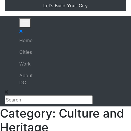
Let’s Build Your City
Home
Cities
Work
About
DC
Category:
Culture and
Heritage