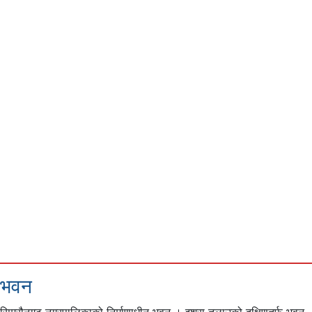
भवन
सिम्रौनगढ नगरपालिकाको निर्माणाधीन भवन । इशरा तलाउको दक्षिणतर्फ भवन