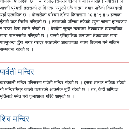
जमिनमा फैलिएको छ । यो तलाउ सिम्रौनगढका राजा शिवसिंह (सिबैसिंह) ले
आफ्नी प्रेयसी इसराको लागि एक असुरले एकै रातमा तयार पारेको किंम्बदन्ती
यहाँ प्रचलित छ । पोखरीको पश्चिम दक्षिण किनारामा १६ ह१९ ह ७ इन्चका
इँटाले घाट निर्माण गरिएको छ । तलाउको पश्चिम तर्फको खुला चौरमा हाटबजार
र छठमा मेला लाग्ने गरेको छ । देख्दैमा सुन्दर तलाउमा ठेक्काबाट व्यवसायिक
माछा पालनसमेत गरिएको छ । यस्तो ऐतिहासिक तलाउमा ठेक्काबाट माछा
पाल्नुभन्दा डुँगा सयर गराएर पर्यटकीय आकर्षणका रुपमा विकास गर्न सकिने
सम्भावना रहेको छ ।
पार्वती मन्दिर
कङ्काली मन्दिर परिसरमा पार्वती मन्दिर रहेको छ । इसरा तलाउ नजिक रहेको
यो मन्दिरभित्र कालो पत्थरको आकर्षक मूर्ति रहेको छ । तर, केही खण्डित
मूर्तिलाई मर्मत गरी पूजाआजा गरिदै आएको छ ।
शिव मन्दिर