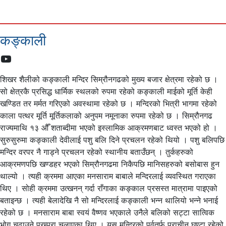
कङ्काली
YouTube
शिखर शैलीको कङ्काली मन्दिर सिम्रौनगढको मुख्य बजार क्षेत्रमा रहेको छ ।
सो क्षेत्रकै प्रसिद्ध धार्मिक स्थलको रुपमा रहेको कङ्काली माईको मूर्ति केही
खण्डित तर मर्मत गरिएको अवस्थामा रहेको छ । मन्दिरको भित्री भागमा रहेको
काला पत्थर मूर्ति मूर्तिकलाको अनुपम नमूनाका रुपमा रहेको छ । सिम्रौनगढ
राज्यमाथि १३ औँ शताब्दीमा भएको इस्लामिक आक्रमणबाट ध्वस्त भएको हो ।
सुरुसुरुमा कङ्काली देवीलाई पशु बलि दिने प्रचलन रहेको थियो । पशु बलिपछि
मन्दिर वरपर नै गाड्ने प्रचलन रहेको स्थानीय बताउँछन् । तुर्कहरुको
आक्रमणपछि खण्डहर भएको सिम्रौनगढमा निकैपछि मानिसहरुको बसोबास हुन
थाल्यो । त्यही क्रममा आएका मनसाराम बाबाले मन्दिरलाई व्यवस्थित गराएका
थिए । सोही क्रममा उत्खनन् गर्दा राँगाका कङ्काल प्रसस्त मात्रामा पाइएको
बताइन्छ । त्यही बेलादेखि नै सो मन्दिरलाई कङ्काली भन्न थालियो भन्ने भनाई
रहेको छ । मनसाराम बाबा स्वयं वैष्णव भएकाले उनैले बलिको सट्टा सात्विक
भोग चढाउने परम्परा चलाएका थिए । यस मन्दिरको पूर्वतर्फ प्राचीन घण्टा रहेको