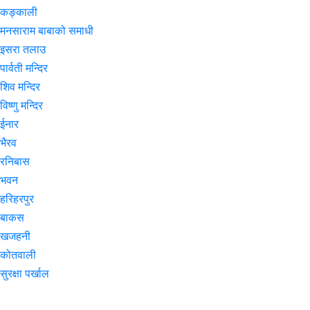
कङ्काली
मनसाराम बाबाको समाधी
इसरा तलाउ
पार्वती मन्दिर
शिव मन्दिर
विष्णु मन्दिर
ईनार
भैरव
रनिबास
भवन
हरिहरपुर
बाकस
खजहनी
कोतवाली
सुरक्षा पर्खाल