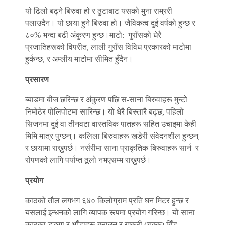
यो ढिलो बढ्ने बिरुवा हो र ठुटाबाट यसको मुना राम्ररी
पलाउदैन। यो छाया हुने बिरुवा हो। जैविकत्व दुई वर्षको हुन्छ र
८०% भन्दा बढी अंकुरण हुन्छ।माटो: गुराँसको धेरै
प्रजातिहरूको विपरीत, लाली गुराँस विविध प्रकारको माटोमा
हुर्कन्छ, र अम्लीय माटोमा सीमित हुँदैन।
प्रसारण
ब्याडमा बीज छरिन्छ र अंकुरण पछि स-साना बिरुवाहरू मुन्टो
निमोठेर पोलिपोटमा सारिन्छ। यो धेरै बिस्तारै बढ्छ, पहिलो
सिजनमा दुई वा तीनवटा वास्तविक पातहरू सहित उचाइमा केही
मिमि मात्र पुग्छन्। कलिला बिरुवाहरू खडेरी संवेदनशील हुन्छन्
र छायामा राख्नुपर्छ। नर्सरीमा साना प्राकृतिक बिरुवाहरू सार्न र
रोपणको लागि पर्याप्त ठूलो नभएसम्म राख्नुपर्छ।
प्रयोग
काठको तौल लगभग ६४० किलोग्राम प्रति घन मिटर हुन्छ र
यसलाई इन्धनको लागि व्यापक रूपमा प्रयोग गरिन्छ। यो साना
काठका डुङ्गा र भाँडाहरू बनाउन र खुकुरी (चक्कु) बिँड