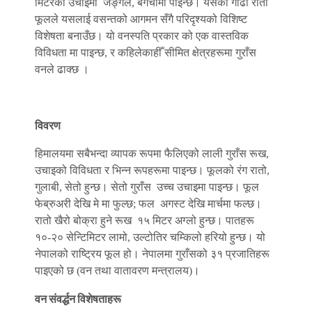
मिटरको उचाइमा जङ्गल, बगैँचामा पाइन्छ। यसको गाढा रातो
फूलले यसलाई वसन्तको आगमन सँगै परिदृश्यको विशिष्ट
विशेषता बनाउँछ। यो वनस्पति प्रकार को एक वास्तविक
विविधता मा पाइन्छ, र कहिलेकाहीँ सीमित क्षेत्रहरूमा गुराँस
वनले ढाक्छ ।
विवरण
हिमालयमा सबैभन्दा व्यापक रूपमा फैलिएको लाली गुराँस रूख,
उचाइको विविधता र भिन्न रूपहरूमा पाइन्छ। फूलको रंग रातो,
गुलाबी, सेतो हुन्छ। सेतो गुराँस उच्च उचाइमा पाइन्छ। फूल
फेब्रुअरी देखि मे मा फुल्छ; फल अगस्ट देखि मार्चमा फल्छ।
रातो खैरो बोक्रा हुने रूख १५ मिटर अग्लो हुन्छ। पातहरू
१०-२० सेन्टिमिटर लामो, उल्टोतिर चम्किलो हरियो हुन्छ। यो
नेपालको राष्ट्रिय फूल हो। नेपालमा गुराँसको ३१ प्रजातिहरू
पाइएको छ (वन तथा वातावरण मन्त्रालय)।
वन संवर्द्धन विशेषताहरू