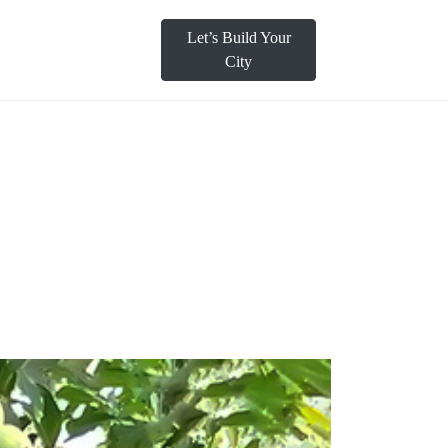
Let’s Build Your
City