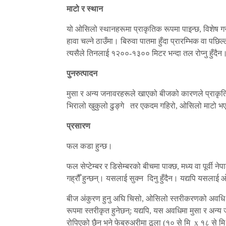
माटो र स्थान
यो ओसिलो स्थानहरूमा प्राकृतिक रूपमा पाइन्छ, विशेष गर
हावा चल्ने ठाउँमा। बिरुवा पातमा हुँदा प्रारम्भिक वा प
त्यसैले तिनलाई १२००-१३०० मिटर भन्दा तल रोप्नु हुँदैन
पुनरुत्पादन
मुसा र अन्य जनावरहरूले खाएको बीजको कारणले प्राकृतिक
भिरालो खुकुलो ढुङ्गे तर एकदम गहिरो, ओसिलो माटो भएको 
प्रसारण
फल कडा हुन्छ।
फल सेप्टेम्बर र डिसेम्बरको बीचमा पाक्छ, मध्य वा पूर्व
गह्रौँ हुन्छन्। यसलाई सुक्न दिनु हुँदैन। यद्यपि यसला
बीज अंकुरण हुनु अघि चिसो, ओसिलो स्तरीकरणको अवधि चाह
रूपमा स्तरीकृत हुनेछन्; यद्यपि, यस अवधिमा मुसा र अन्य
रोपिएको छैन भने फेब्रुअरीमा ठूला (१० से मि x १८ से मि