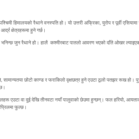
ान र पश्चिमी हिमालयको रैथाने वनस्पति हो। यो उत्तरी अफ्रिका, युरोप र पूर्वी
्द्र क्षेत्रहरूमा हुने गर्छ।
भनिन्छ जुन रैथाने हो। हालै कश्मीरबाट पातलो आवरण भएको दाँते ओखर ल्याइ
 सामान्यतया छोटो काण्ड र फराकिलो वृक्षछत्र हुने एउटा ठूलो पतझर रूख हो। पु
्छ।
ूलहरू एउटा वा दुई देखि तीनवटा नयाँ पालुवाको छेउमा हुन्छन्। फल हरियो, आयताक
प्रिलमा फुल्छ।