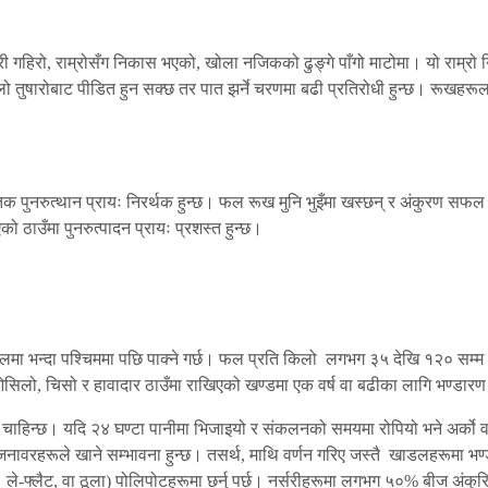
ी गहिरो, राम्रोसँग निकास भएको, खोला नजिकको ढुङ्गे पाँगो माटोमा। यो राम्रो 
छिल्लो तुषारोबाट पीडित हुन सक्छ तर पात झर्ने चरणमा बढी प्रतिरोधी हुन्छ। रूख
।
 पुनरुत्थान प्रायः निरर्थक हुन्छ। फल रूख मुनि भुइँमा खस्छन् र अंकुरण सफल 
ठाउँमा पुनरुत्पादन प्रायः प्रशस्त हुन्छ।
ी नेपालमा भन्दा पश्चिममा पछि पाक्ने गर्छ। फल प्रति किलो लगभग ३५ देखि १२० सम
ई ओसिलो, चिसो र हावादार ठाउँमा राखिएको खण्डमा एक वर्ष वा बढीका लागि भण्डार
िन्छ। यदि २४ घण्टा पानीमा भिजाइयो र संकलनको समयमा रोपियो भने अर्को वर्षक
 जनावरहरूले खाने सम्भावना हुन्छ। तसर्थ, माथि वर्णन गरिए जस्तै खाडलहरूमा भण्ड
 ले-फ्लैट, वा ठूला) पोलिपोटहरूमा छर्नु पर्छ। नर्सरीहरूमा लगभग ५०% बीज अंकुर