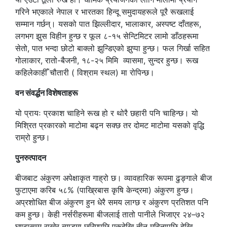
गरिने भएकाले नेपाल र भारतका हिन्दू समुदायहरूले पूरै रूखलाई
सम्मान गर्छन्। यसको पात झिल्लीदार, भालाकार, अस्पष्ट दाँतहरू,
लगभग झुस विहीन हुन्छ र फूल ८-१५ सेन्टिमिटर लामो डाँठहरूमा
सेतो, पात भन्दा छोटो बाक्लो झुन्डिएको झुप्पा हुन्छ। फल गिर्खा सहित
गोलाकार, रातो-बैजनी, १८-२५ मिमि व्यासमा, सुन्दर हुन्छ। रूख
कहिलेकाहीँ चौतारी ( विश्राम स्थल) मा रोपिन्छ।
वन संवर्द्धन विशेषताहरू
यो प्रायः प्रकाश चाहिने रूख हो र थोरै छहारी पनि चाहिन्छ। यो
मिश्रित प्रकारको माटोमा बढ्न सक्छ तर दोमट माटोमा यसको वृद्धि
राम्रो हुन्छ।
पुनरुत्पादन
बीजबाट अंकुरण अपेक्षाकृत गाह्रो छ। व्यावहारिक रूपमा ढुङ्गाले बीज
फुटाएमा करिब ५८% (पाख्रिबास कृषि केन्द्रमा) अंकुरण हुन्छ।
अप्रशोधित बीज अंकुरण हुन धेरै समय लाग्छ र अंकुरण प्रतिशत पनि
कम हुन्छ। केही नर्सरीहरूमा बीजलाई तातो पानीले भिजाएर २४–७२
घण्टासम्म राखेर ब्याडमा छरिएपछि एकदेखि तीन महिनापछि देखि