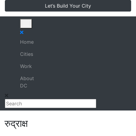
Let’s Build Your City
Home
Cities
Work
About
DC
रुद्राक्ष